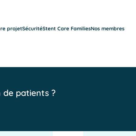
re projet
Sécurité
Stent Care Families
Nos membres
n de patients ?