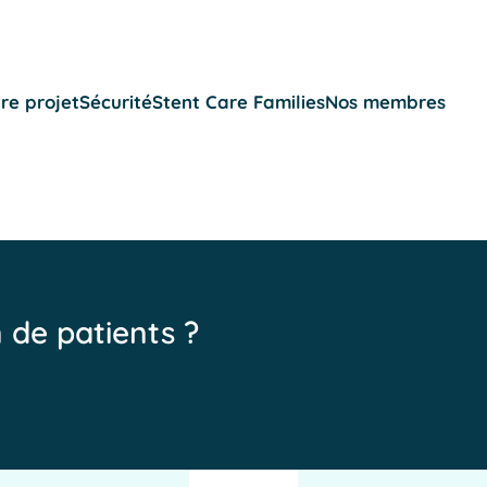
re projet
Sécurité
Stent Care Families
Nos membres
n de patients ?