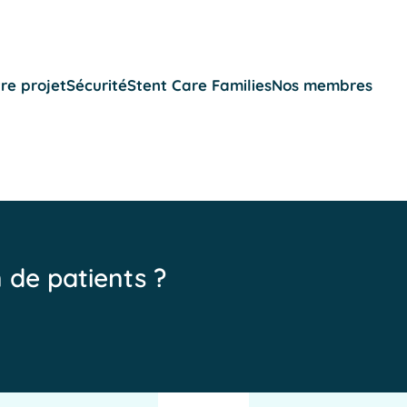
re projet
Sécurité
Stent Care Families
Nos membres
n de patients ?