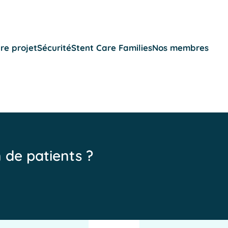
re projet
Sécurité
Stent Care Families
Nos membres
n de patients ?