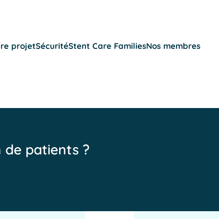
re projet
Sécurité
Stent Care Families
Nos membres
n de patients ?