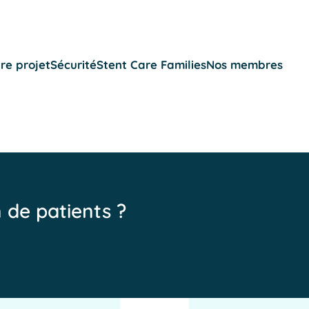
re projet
Sécurité
Stent Care Families
Nos membres
n de patients ?