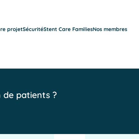
re projet
Sécurité
Stent Care Families
Nos membres
n de patients ?