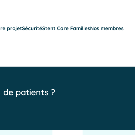
re projet
Sécurité
Stent Care Families
Nos membres
n de patients ?