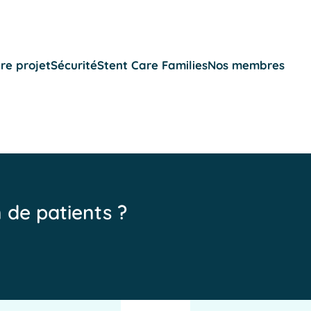
re projet
Sécurité
Stent Care Families
Nos membres
n de patients ?