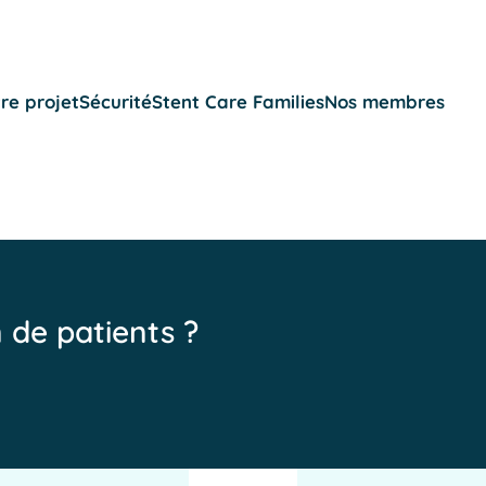
re projet
Sécurité
Stent Care Families
Nos membres
n de patients ?