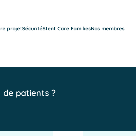
re projet
Sécurité
Stent Care Families
Nos membres
n de patients ?