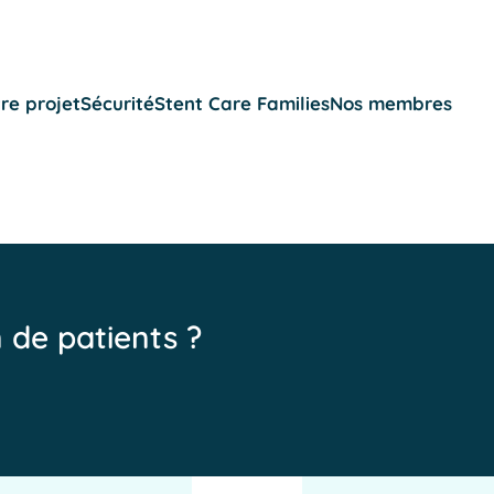
re projet
Sécurité
Stent Care Families
Nos membres
n de patients ?