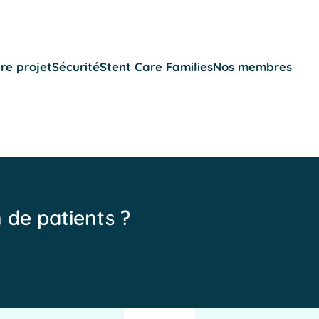
re projet
Sécurité
Stent Care Families
Nos membres
n de patients ?