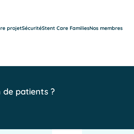
re projet
Sécurité
Stent Care Families
Nos membres
n de patients ?