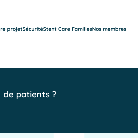
re projet
Sécurité
Stent Care Families
Nos membres
n de patients ?