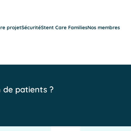
re projet
Sécurité
Stent Care Families
Nos membres
n de patients ?