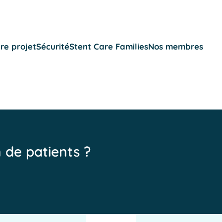
re projet
Sécurité
Stent Care Families
Nos membres
n de patients ?