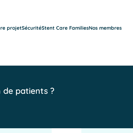
re projet
Sécurité
Stent Care Families
Nos membres
n de patients ?