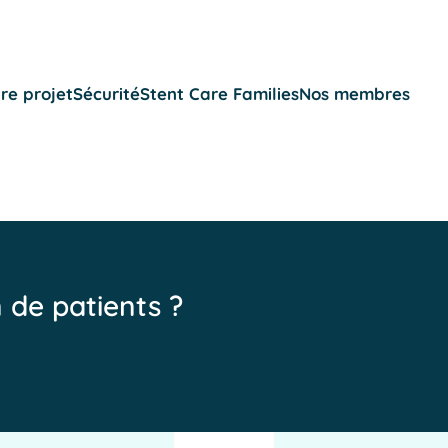
re projet
Sécurité
Stent Care Families
Nos membres
n de patients ?