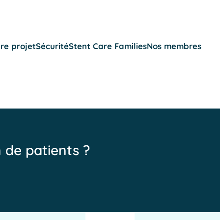
re projet
Sécurité
Stent Care Families
Nos membres
n de patients ?