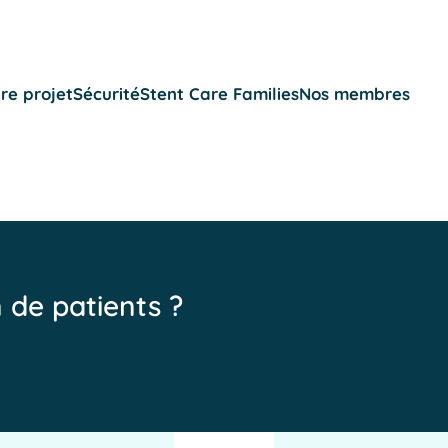
re projet
Sécurité
Stent Care Families
Nos membres
n de patients ?