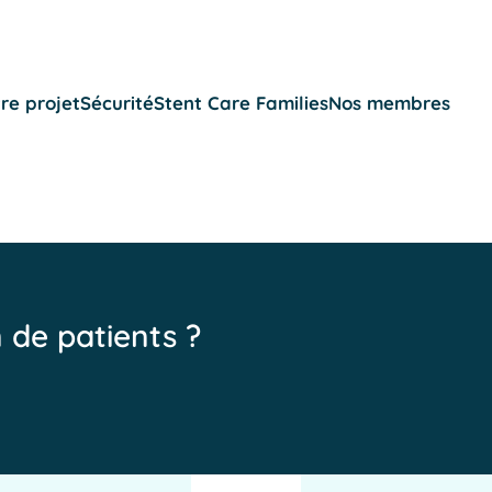
re projet
Sécurité
Stent Care Families
Nos membres
n de patients ?