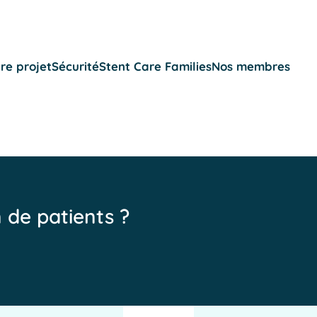
re projet
Sécurité
Stent Care Families
Nos membres
n de patients ?