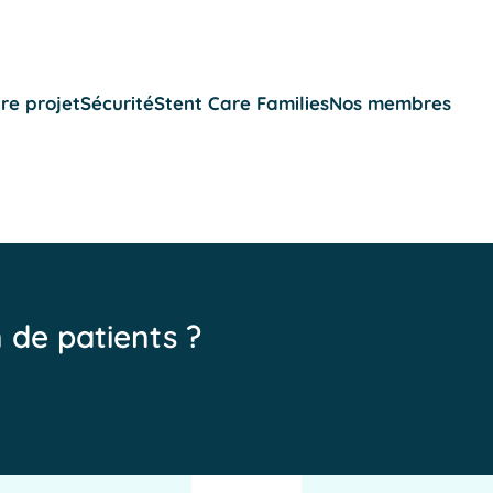
re projet
Sécurité
Stent Care Families
Nos membres
n de patients ?